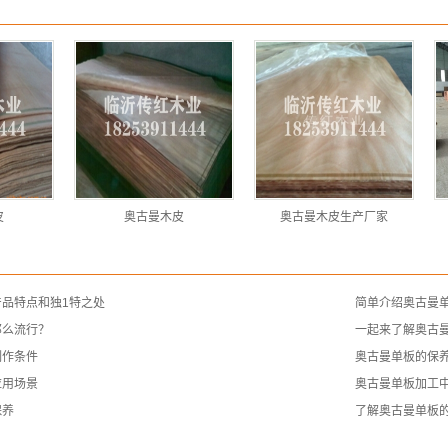
皮
奥古曼木皮
奥古曼木皮生产厂家
品特点和独1特之处
简单介绍奥古曼
那么流行？
一起来了解奥古
制作条件
奥古曼单板的保
应用场景
奥古曼单板加工
保养
了解奥古曼单板