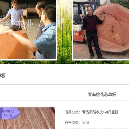
曲柳木皮
柚木皮
4x8尺直拼
单板
青岛桃花芯单板
所属分类：
青岛天然木皮4x8尺直拼
点击次数：
3206