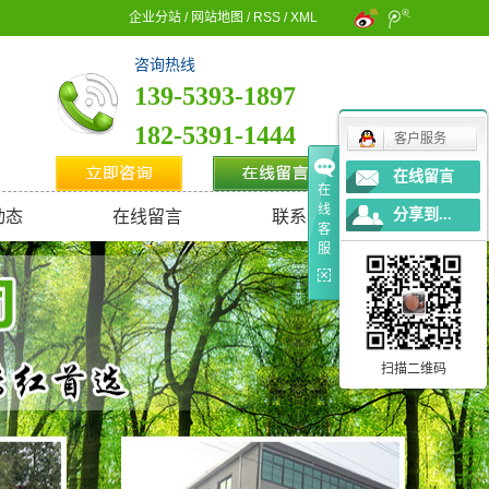
企业分站
/
网站地图
/
RSS
/
XML
咨询热线
139-5393-1897
182-5391-1444
客户服务
在线留言
在
线
分享到...
动态
在线留言
联系我们
客
服
新闻
新闻
问题
扫描二维码