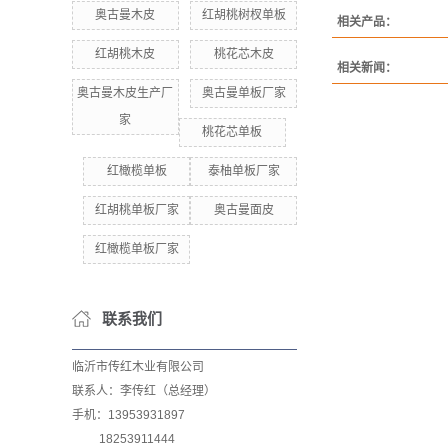
奥古曼木皮
红胡桃树杈单板
相关产品：
红胡桃木皮
桃花芯木皮
相关新闻：
奥古曼木皮生产厂
奥古曼单板厂家
家
桃花芯单板
红橄榄单板
泰柚单板厂家
红胡桃单板厂家
奥古曼面皮
红橄榄单板厂家
联系我们
临沂市传红木业有限公司
联系人：李传红（总经理）
手机：13953931897
18253911444