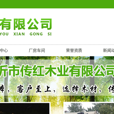
中心
厂房车间
荣誉资质
新闻
古曼单板
厂房车间
荣誉资质
公司
射松单板
行业
花芯单板
常见
橄榄单板
胡桃木皮
比利木皮